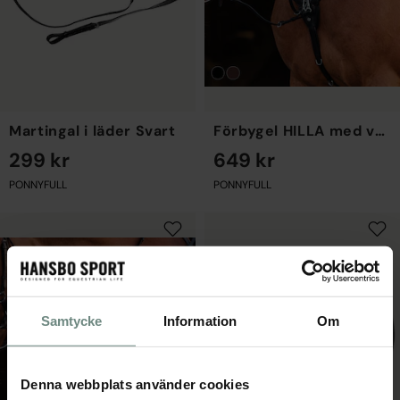
Martingal i läder Svart
Förbygel HILLA med variationsmöjligheter Svart
299 kr
649 kr
PONNY
FULL
PONNY
FULL
Samtycke
Information
Om
Denna webbplats använder cookies