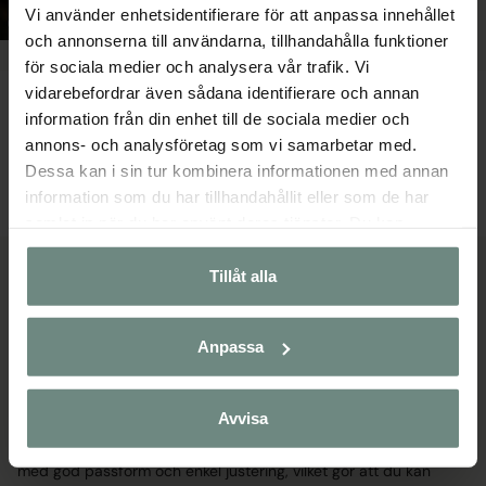
Vi använder enhetsidentifierare för att anpassa innehållet
och annonserna till användarna, tillhandahålla funktioner
för sociala medier och analysera vår trafik. Vi
Förbygel HILLA med variationsmöjligheter Brun
Svart Martingalstopp i töjbart gummi
vidarebefordrar även sådana identifierare och annan
information från din enhet till de sociala medier och
649 kr
39 kr
annons- och analysföretag som vi samarbetar med.
PONNY
FULL
EN STORLEK
Dessa kan i sin tur kombinera informationen med annan
information som du har tillhandahållit eller som de har
samlat in när du har använt deras tjänster. Du kan
närsomhelst ändra ditt samtycke.
Tillåt alla
Förbygel och martingal – Bidra till
bättre kontroll och trygghet under
ridning
Anpassa
Effektiv kontroll och säkerhet är grundläggande för en
framgångsrik och trygg ridupplevelse. Hos Hansbosport
Avvisa
erbjuder vi ett noga utvalt sortiment av förbyglar och
martingaler. Våra produkter är tillverkade i slitstarka material
med god passform och enkel justering, vilket gör att du kan