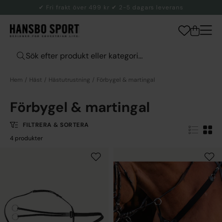
✔ Fri frakt över 499 kr ✔ 2-5 dagars leverans
Hem
Häst
Hästutrustning
Förbygel & martingal
Förbygel & martingal
FILTRERA & SORTERA
4 produkter