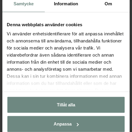
Samtycke
Information
Om
Stalltäcke LIGHT 100g
Stalltäcke LIGHT 50g
769 kr
749 kr
Denna webbplats använder cookies
MÅNGA STORLEKAR
MÅNGA STORLEKAR
Vi använder enhetsidentifierare för att anpassa innehållet
och annonserna till användarna, tillhandahålla funktioner
för sociala medier och analysera vår trafik. Vi
vidarebefordrar även sådana identifierare och annan
information från din enhet till de sociala medier och
annons- och analysföretag som vi samarbetar med.
Dessa kan i sin tur kombinera informationen med annan
information som du har tillhandahållit eller som de har
samlat in när du har använt deras tjänster. Du kan
närsomhelst ändra ditt samtycke.
Tillåt alla
Kombinationstäcke
Stalltäcke med FAUX FUR krage
Anpassa
949 kr
1 199 kr