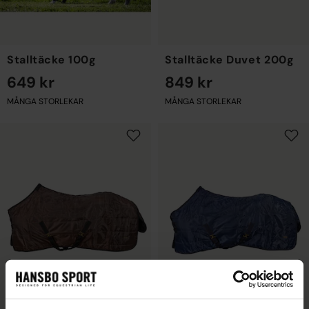
Stalltäcke 100g
Stalltäcke Duvet 200g
649 kr
849 kr
MÅNGA STORLEKAR
MÅNGA STORLEKAR