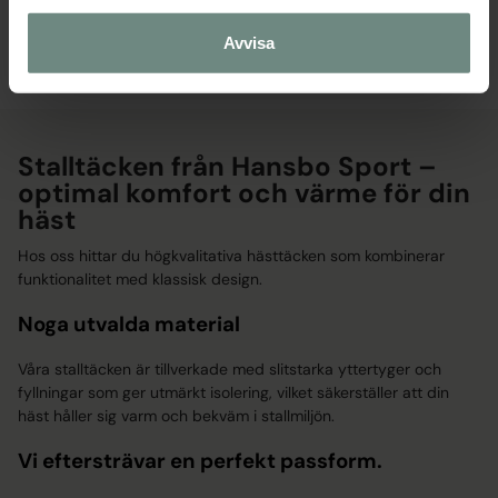
MÅNGA STORLEKAR
MÅNGA STORLEKAR
Avvisa
Stalltäcken från Hansbo Sport –
optimal komfort och värme för din
häst
Hos oss hittar du högkvalitativa hästtäcken som kombinerar
funktionalitet med klassisk design.
Noga utvalda material
Våra stalltäcken är tillverkade med slitstarka yttertyger och
fyllningar som ger utmärkt isolering, vilket säkerställer att din
häst håller sig varm och bekväm i stallmiljön.
Vi eftersträvar en perfekt passform.