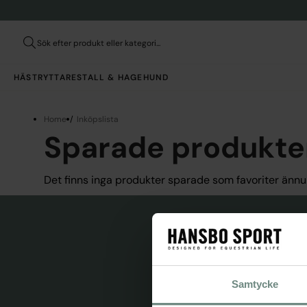
HÄST
RYTTARE
STALL & HAGE
HUND
Home
Inköpslista
Sparade produkte
Det finns inga produkter sparade som favoriter ännu
F
Samtycke