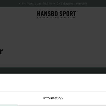
✔ Fri frakt över 499 kr ✔ 2-5 dagars leverans
r
NYHETSBREV
å nyheter och information förs
Information
SKIC