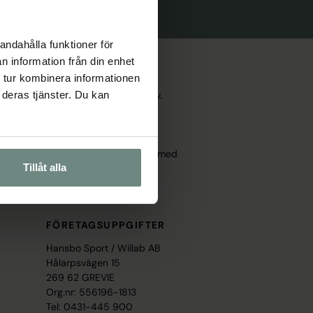
andahålla funktioner för
n information från din enhet
 tur kombinera informationen
behov, lika mycket som sportens krav.
 deras tjänster. Du kan
a åldrar.
ch design och våra produkter säljs
Vårt sortiment växer med sporten och med
Tillåt alla
t.
FÖRETAGSUPPGIFTER
Hansbo Sport / Willab AB
Hålarpsvägen 15
269 62 GREVIE
Org.nr: 556196-1813
Tel: 0431-445 900