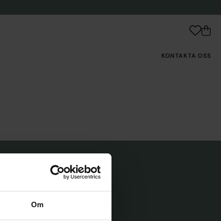
KONTAKTA OSS
t!
Om
KA