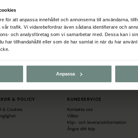
cookies
e för att anpassa innehållet och annonserna till användarna, tillh
vår trafik. Vi vidarebefordrar även sådana identifierare och anna
ARUMÄRKE FÖR HÄSTÄLSKARE
nnons- och analysföretag som vi samarbetar med. Dessa kan i sin
sse, det är en livsstil. Därför skapar vi produkter som möter vardagens 
har tillhandahållit eller som de har samlat in när du har använt
juder vi utrustning som passar ryttare på alla nivåer och hästar i all
ycke.
odukter för både häst och ryttare. Vi brinner för kvalitet, funktion o
om i landet. Vi står stadigt i traditionen men blickar alltid framåt. 
Anpassa
ffär och ett varumärke som delar din passion, både online och i stalle
LKOR & POLICY
KUNDSERVICE
 & Cookies
Kontakta oss
änglighet
Villkor
Köp- och leveransinformation
Ångra ditt köp