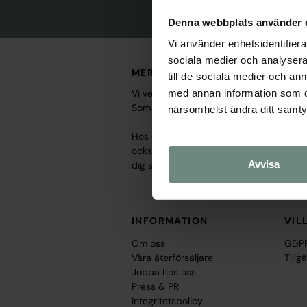
Denna webbplats använder 
Vi använder enhetsidentifierar
sociala medier och analysera 
MER ÄN EN HÄSTBUTIK – ETT V
till de sociala medier och a
Vi vet att hästar inte bara är ett intre
med annan information som du 
Som både ridsportbutik och varumärke erb
närsomhelst ändra ditt samt
Hos oss hittar du noggrant utvecklade pr
också genom utvalda återförsäljare runt 
Avvisa
dig som ryttare. Välkommen till en hästa
INFORMATION
VIL
Om oss
GDPR
Våra återförsäljare
Tillg
Jobba hos oss
Press & PR
Integritetspolicy