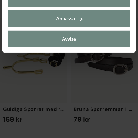
EN STORLEK
EN STORLEK
Anpassa
Avvisa
Guldiga Sporrar med remmar
Bruna Sporremmar i läder
169 kr
79 kr
EN STORLEK
EN STORLEK