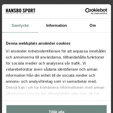
Svart Sporrskydd i gummi
Rosa Sporrar Gummiklädda m. remmar
49 kr
329 kr
EN STORLEK
EN STORLEK
Samtycke
Information
Om
Denna webbplats använder cookies
Vi använder enhetsidentifierare för att anpassa innehållet
och annonserna till användarna, tillhandahålla funktioner
för sociala medier och analysera vår trafik. Vi
vidarebefordrar även sådana identifierare och annan
information från din enhet till de sociala medier och
annons- och analysföretag som vi samarbetar med.
Dessa kan i sin tur kombinera informationen med annan
information som du har tillhandahållit eller som de har
samlat in när du har använt deras tjänster. Du kan
Svarta Sporrar Gummiklädda m. remmar
Svarta Sporrar Gummiklädda m. remmar
närsomhelst ändra ditt samtycke.
329 kr
329 kr
Tillåt alla