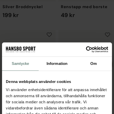
Silver Broddnyckel
Renstapp med borste
199 kr
49 kr
EN STORLEK
EN STORLEK
Samtycke
Information
Om
Denna webbplats använder cookies
Vi använder enhetsidentifierare för att anpassa innehållet
och annonserna till användarna, tillhandahålla funktioner
för sociala medier och analysera vår trafik. Vi
Chaptap renstapp
Visiteringstång
vidarebefordrar även sådana identifierare och annan
129 kr
399 kr
information från din enhet till de sociala medier och