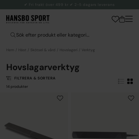
✔ Fri frakt över 499 kr ✔ 2-5 dagars leverans
Hem
Häst
Skötsel & vård
Hovslageri
Verktyg
Hovslagarverktyg
FILTRERA & SORTERA
14 produkter