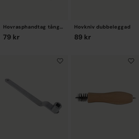
Hovrasphandtag tångad
Hovkniv dubbeleggad
79 kr
89 kr
EN STORLEK
EN STORLEK