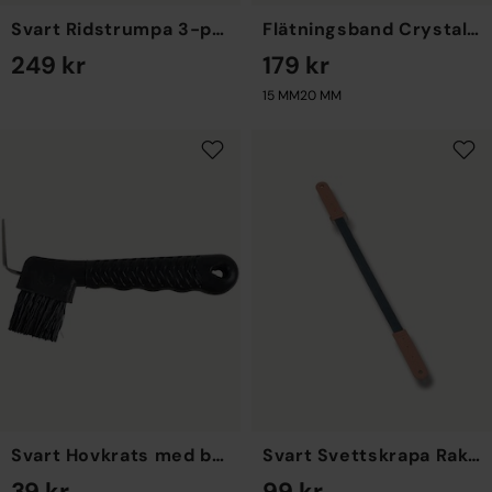
Svart Ridstrumpa 3-pack One Size
Flätningsband Crystal 10-pack
249 kr
179 kr
EN STORLEK
15 MM
20 MM
Svart Hovkrats med borste
Svart Svettskrapa Rak i metall
39 kr
99 kr