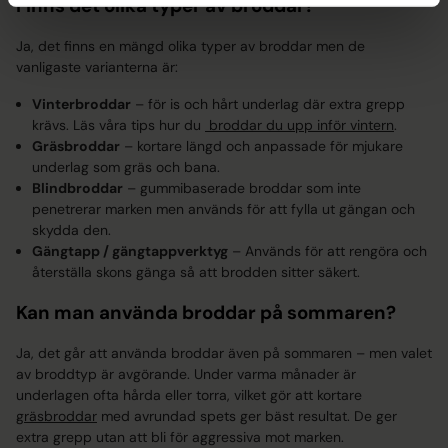
Finns det olika typer av broddar?
Ja, det finns en mängd olika typer av broddar men de
vanligaste varianterna är:
Vinterbroddar
– för is och hårt underlag där extra grepp
krävs. Läs våra tips hur du
broddar du upp inför vintern
.
Gräsbroddar
– kortare längd och anpassade för mjukare
underlag som gräs och bana.
Blindbroddar
– gummibaserade broddar som inte
penetrerar marken men används för att fylla ut gängan och
skydda den.
Gängtapp / gängtappverktyg
– Används för att rengöra och
återställa skons gänga så att brodden sitter säkert.
Kan man använda broddar på sommaren?
Ja, det går att använda broddar även på sommaren – men valet
av broddtyp är avgörande. Under varma månader är
underlagen ofta hårda eller torra, vilket gör att kortare
gräsbroddar
med avrundad spets ger bäst resultat. De ger
extra grepp utan att bli för aggressiva mot marken.