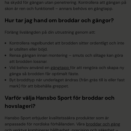
ha skydd för gängan utan penetrering. Kontrollera att gängan på
skon är ren och funktionell – annars behövs en gängtapp.
Hur tar jag hand om broddar och gängor?
Förläng livslängden på din utrustning genom att:
Kontrollera regelbundet att brodden sitter ordentligt och inte
är utsliten eller böjd.
Rensa gängan innan montering – smuts och slitage kan göra
att brodden lossnar.
Vid behov använd en
gängtapp
för att rengöra och skapa ny
gänga så brodden får optimalt fäste.
Byt broddtyp när underlaget ändras (från gräs till is eller fast
mark) för att bibehålla greppet.
Varför välja Hansbo Sport för broddar och
hovslageri?
Hansbo Sport erbjuder kvalitetssäkra produkter som är
anpassade för nordiska förhållanden. Våra
broddar och gäng
och
verktyg
kombinerar hållbarhet, precision och säkerhet –