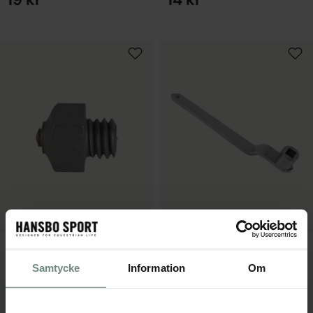
EN STORLEK
EN STORLEK
Vinterbrodd 3/8" 10 x 8 mm
Silver Broddnyckel
14 kr
199 kr
Samtycke
Information
Om
EN STORLEK
EN STORLEK