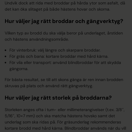
Undvik dock att rida med broddar på hårda ytor som asfalt, då
det kan öka slitaget på både hästens hovar och skorna.
Hur väljer jag rätt broddar och gängverktyg?
Vilken typ av brodd du ska välja beror på underlaget, årstiden
och hästens användningsområde.
För vinterbruk: välj längre och skarpare broddar.
För gräs och bana: kortare broddar med hård kärna.
För vila eller transport: använd blindbroddar för att skydda
gängorna.
För bästa resultat, se till att skons gänga är ren innan brodden
skruvas på plats och använd rätt gängverktyg.
Hur väljer jag rätt storlek på broddarna?
Storleken anges ofta i tum- eller millimeterangivelser (t.ex. 3/8″,
5/16″, 10×7 mm) och ska matcha hästens hovsko samt det
underlag som ska ridas på. För gräsunderlag rekommenderas
kortare brodd med hård kärna. Blindbroddar används när du vill