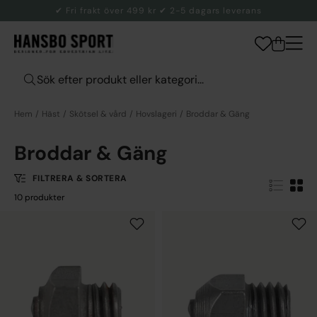
✔ Fri frakt över 499 kr ✔ 2-5 dagars leverans
Hem
Häst
Skötsel & vård
Hovslageri
Broddar & Gäng
Broddar & Gäng
FILTRERA & SORTERA
10 produkter