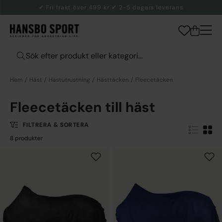
✔ Fri frakt över 499 kr ✔ 2-5 dagars leverans
Hem
Häst
Hästutrustning
Hästtäcken
Fleecetäcken
Fleecetäcken till häst
FILTRERA & SORTERA
8 produkter