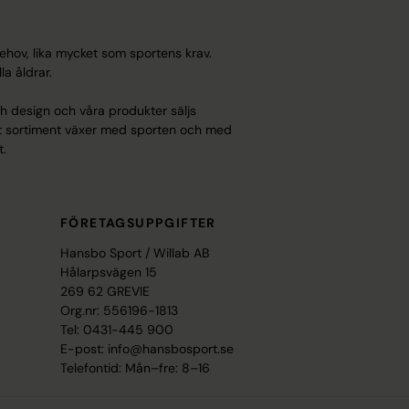
behov, lika mycket som sportens krav.
a åldrar.
ch design och våra produkter säljs
Vårt sortiment växer med sporten och med
t.
FÖRETAGSUPPGIFTER
Hansbo Sport / Willab AB
Hålarpsvägen 15
269 62 GREVIE
Org.nr: 556196-1813
Tel: 0431-445 900
E-post: info@hansbosport.se
Telefontid: Mån–fre: 8–16