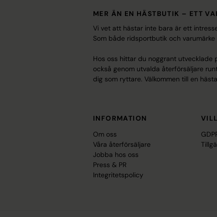
MER ÄN EN HÄSTBUTIK – ETT V
Vi vet att hästar inte bara är ett intre
Som både ridsportbutik och varumärke erb
Hos oss hittar du noggrant utvecklade pr
också genom utvalda återförsäljare runt 
dig som ryttare. Välkommen till en hästa
INFORMATION
VIL
Om oss
GDPR
Våra återförsäljare
Tillg
Jobba hos oss
Press & PR
Integritetspolicy