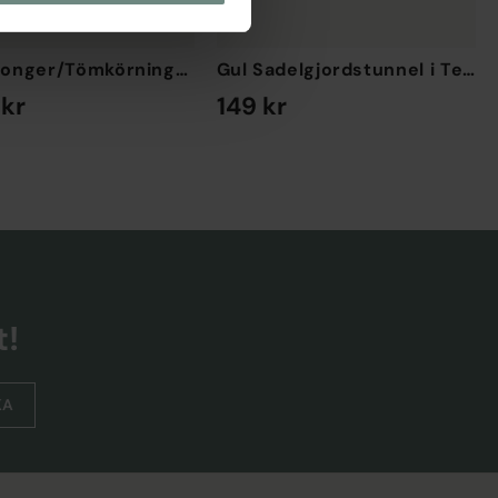
Svart Longer/Tömkörningsgjord i läder
Gul Sadelgjordstunnel i Teddy
 kr
149 kr
EK
EN STORLEK
t!
KA