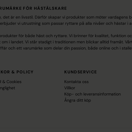
ARUMÄRKE FÖR HÄSTÄLSKARE
sse, det är en livsstil. Därför skapar vi produkter som möter vardagens 
juder vi utrustning som passar ryttare på alla nivåer och hästar i all
odukter för både häst och ryttare. Vi brinner för kvalitet, funktion o
om i landet. Vi står stadigt i traditionen men blickar alltid framåt. 
ffär och ett varumärke som delar din passion, både online och i stalle
LKOR & POLICY
KUNDSERVICE
 & Cookies
Kontakta oss
änglighet
Villkor
Köp- och leveransinformation
Ångra ditt köp