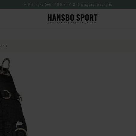
✔ Fri frakt över 499 kr ✔ 2-5 dagars leverans
ren