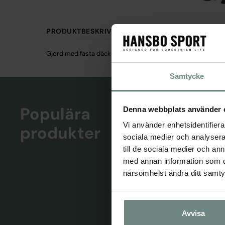
PRODUKTBESKRIVNING
SPECIFIKATIONER
Gjord med fasta däckelringar. Flera justeringsmöjligheter. 
Samtycke
Populära
Denna webbplats använder 
Vi använder enhetsidentifierar
produkter
sociala medier och analysera 
till de sociala medier och a
med annan information som du 
närsomhelst ändra ditt samt
Avvisa