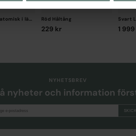
Sadelgjord Anatomisk i läder Brun
Röd Håltång
229 kr
1 999
EN STORLEK
EN STORL
NYHETSBREV
å nyheter och information förs
SKIC