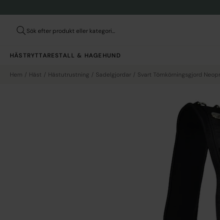
HÄST
RYTTARE
STALL & HAGE
HUND
Hem
Häst
Hästutrustning
Sadelgjordar
Svart Tömkörningsgjord Neop