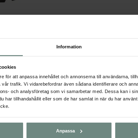
Däckel längd ca 108-156 cm (min-max), längd gjord ca 65 cm.
Information
cookies
e för att anpassa innehållet och annonserna till användarna, tillh
vår trafik. Vi vidarebefordrar även sådana identifierare och anna
nnons- och analysföretag som vi samarbetar med. Dessa kan i sin
har tillhandahållit eller som de har samlat in när du har använt
ycke.
Anpassa