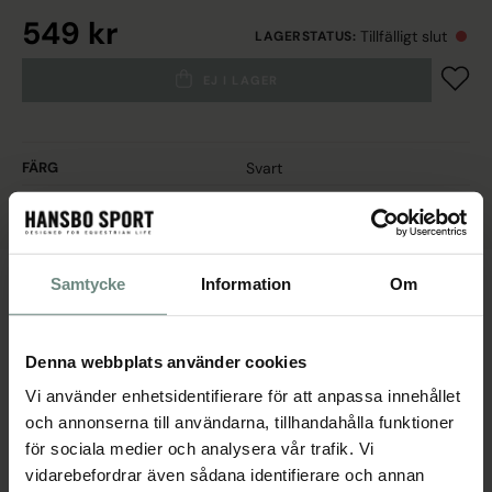
549 kr
Tillfälligt slut
LAGERSTATUS
:
EJ I LAGER
FÄRG
Svart
MODELL
Dressyr
Samtycke
Information
Om
PRODUKTBESKRIVNING
SCHABRAK SHEEPLIKE DRESSYR – MED SYNTETISKT
Denna webbplats använder cookies
FÅRSKINN
Vi använder enhetsidentifierare för att anpassa innehållet
Ett dressyrschabrak med mjuk insida i syntetiskt fårskinn – perfekt
och annonserna till användarna, tillhandahålla funktioner
för känsliga hästar eller under fällningssäsongen. Schabraket har ett
för sociala medier och analysera vår trafik. Vi
elegant Exatron-mönster och logobrodyr från Hansbo Sport vid
vidarebefordrar även sådana identifierare och annan
både sadelgjordsfäste och manke. Passar utmärkt för personlig