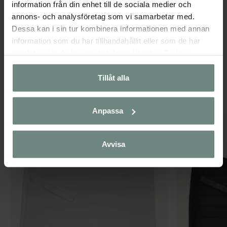
information från din enhet till de sociala medier och
brodyr. SHEEPLIKE-serien ger både stil och komfort – idealiskt för
annons- och analysföretag som vi samarbetar med.
träning och tävling.
Dessa kan i sin tur kombinera informationen med annan
information som du har tillhandahållit eller som de har
SPECIFIKATIONER
samlat in när du har använt deras tjänster. Du kan
närsomhelst ändra ditt samtycke.
Tillåt alla
Populära produkter
Anpassa
Avvisa