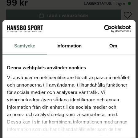
99 kr
I lager
LAGERSTATUS
:
LÄGG I VARUKORGEN
FÄRG
Rosa
Samtycke
Information
Om
PRODUKTBESKRIVNING
Denna webbplats använder cookies
Mjuk fölgrimma med praktisk avtagbar tamp/rem undertill.
Vi använder enhetsidentifierare för att anpassa innehållet
Justerbar över nacken och runt nosen.
och annonserna till användarna, tillhandahålla funktioner
för sociala medier och analysera vår trafik. Vi
SPECIFIKATIONER
vidarebefordrar även sådana identifierare och annan
information från din enhet till de sociala medier och
annons- och analysföretag som vi samarbetar med.
Dessa kan i sin tur kombinera informationen med annan
Populära produkter
information som du har tillhandahållit eller som de har
samlat in när du har använt deras tjänster. Du kan