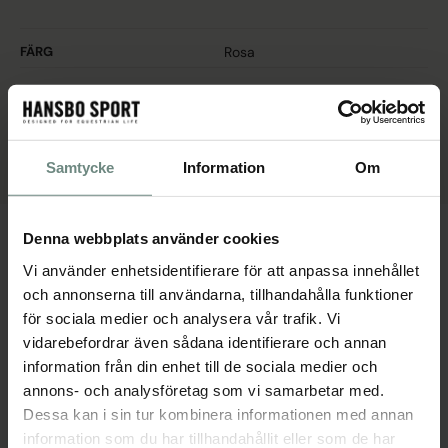
FÄRG
Rosa
MATERIAL
Bomull
LÄNGD
2 m
Samtycke
Information
Om
STORLEK
2 m
Denna webbplats använder cookies
PRODUKTBESKRIVNING
Vi använder enhetsidentifierare för att anpassa innehållet
Bomullsrep i hög kvalitet med hake i zink med beläggning av mässing.
och annonserna till användarna, tillhandahålla funktioner
Längd 200 cm.
för sociala medier och analysera vår trafik. Vi
vidarebefordrar även sådana identifierare och annan
SPECIFIKATIONER
information från din enhet till de sociala medier och
annons- och analysföretag som vi samarbetar med.
Dessa kan i sin tur kombinera informationen med annan
information som du har tillhandahållit eller som de har
Populära produkter