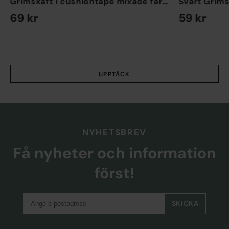
Grimskaft i cushiontape mixade färger
Svart Grims
69 kr
59 kr
EN STORLEK
EN STORLEK
UPPTÄCK
NYHETSBREV
Få nyheter och information
först!
SKICKA