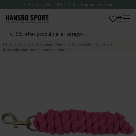
✔ Fri frakt över 499 kr ✔ 2-5 dagars leverans
Hem
Häst
Hästutrustning
Grimmor & grimskaft
Grimskaft
Rosa Grimskaft med gulmetallspänne