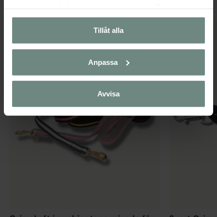
samlat in när du har använt deras tjänster. Du kan
närsomhelst ändra ditt samtycke.
Tillåt alla
Anpassa
Avvisa