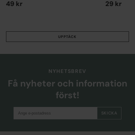
49 kr
29 kr
EN STORLEK
EN STORLEK
UPPTÄCK
NYHETSBREV
Få nyheter och information
först!
SKICKA