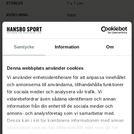
STORLEK
7 x 7 cm
AVDELNING
Häst
PRODUKTBESKRIVNING
Samtycke
Information
Om
Två röda rosetter att fästa i hästens svans/ pannlugg, enkelt att fästa
genom gummiband.
Med rosetten signalerar du till andra runt om dig att hålla avstånd.
Denna webbplats använder cookies
Röd rosett varnar för att hästen kan sparka eller allmänt inte vill att
Vi använder enhetsidentifierare för att anpassa innehållet
någon är för nära. I pannlugg kan även menas att hästen är
mötesskygg.
och annonserna till användarna, tillhandahålla funktioner
för sociala medier och analysera vår trafik. Vi
vidarebefordrar även sådana identifierare och annan
SPECIFIKATIONER
information från din enhet till de sociala medier och
annons- och analysföretag som vi samarbetar med.
Dessa kan i sin tur kombinera informationen med annan
Populära produkter
information som du har tillhandahållit eller som de har