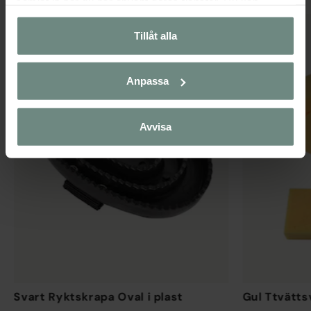
samlat in när du har använt deras tjänster. Du kan
närsomhelst ändra ditt samtycke.
Tillåt alla
Anpassa
Avvisa
Svart Ryktskrapa Oval i plast
Gul Ttvätts