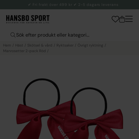
✔ Fri frakt över 499 kr ✔ 2-5 dagars leverans
Hem
Häst
Skötsel & vård
Ryktsaker
Övrigt ryktning
Manrosetter 2-pack Röd