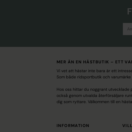
F
MER ÄN EN HÄSTBUTIK – ETT V
Vi vet att hästar inte bara är ett intre
Som både ridsportbutik och varumärke erb
Hos oss hittar du noggrant utvecklade pr
också genom utvalda återförsäljare runt 
dig som ryttare. Välkommen till en hästa
INFORMATION
VIL