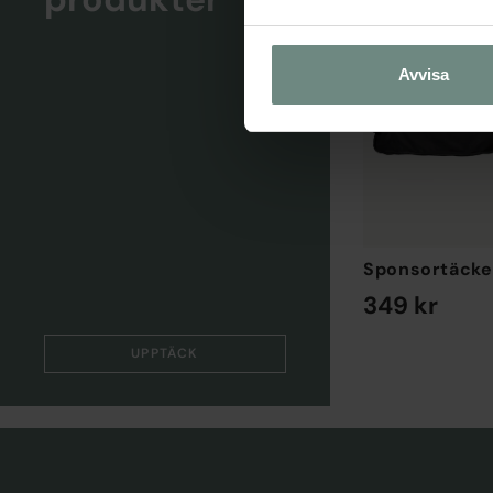
Avvisa
Blått Fleecetäcke Icelandic
Sponsortäcke
699 kr
349 kr
EN STORLEK
EN STORLEK
UPPTÄCK