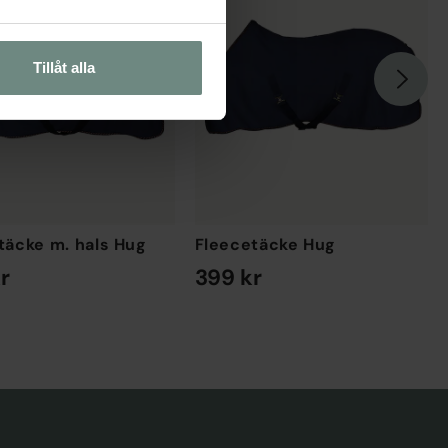
Tillåt alla
täcke m. hals Hug
Fleecetäcke Hug
r
399 kr
EK
EN STORLEK