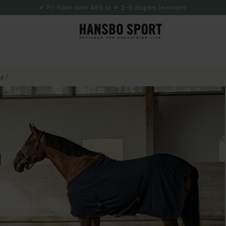
✔ Fri frakt över 499 kr ✔ 2-5 dagars leverans
ug