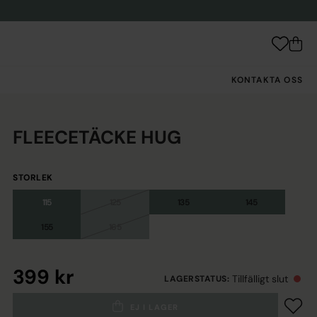
KONTAKTA OSS
FLEECETÄCKE HUG
STORLEK
115
125
135
145
155
165
399 kr
Tillfälligt slut
LAGERSTATUS
:
EJ I LAGER