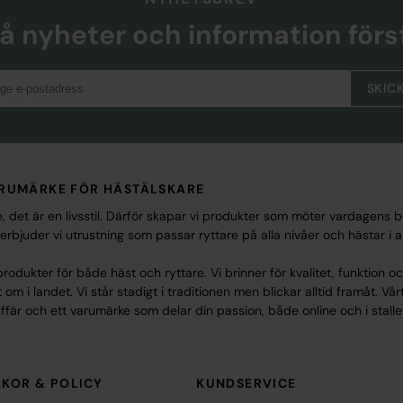
å nyheter och information förs
SKIC
ARUMÄRKE FÖR HÄSTÄLSKARE
sse, det är en livsstil. Därför skapar vi produkter som möter vardagens 
juder vi utrustning som passar ryttare på alla nivåer och hästar i all
odukter för både häst och ryttare. Vi brinner för kvalitet, funktion o
om i landet. Vi står stadigt i traditionen men blickar alltid framåt. 
ffär och ett varumärke som delar din passion, både online och i stalle
LKOR & POLICY
KUNDSERVICE