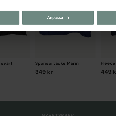
Anpassa
 svart
Sponsortäcke Marin
Fleece
349 kr
449 k
EN STORLEK
EN STORL
NYHETSBREV