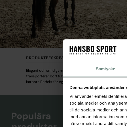
PRODUKTBESKRIVNING
Samtycke
Elegant och smidigt marinblått fleecetäcke dekorerat med sti
transporterar bort fukten ifrån hästen och lägger det på ut
karborr. Perfekt för egen brodyr.
Denna webbplats använder 
Vi använder enhetsidentifierar
sociala medier och analysera 
till de sociala medier och a
Populära
med annan information som du 
produkter
närsomhelst ändra ditt samt