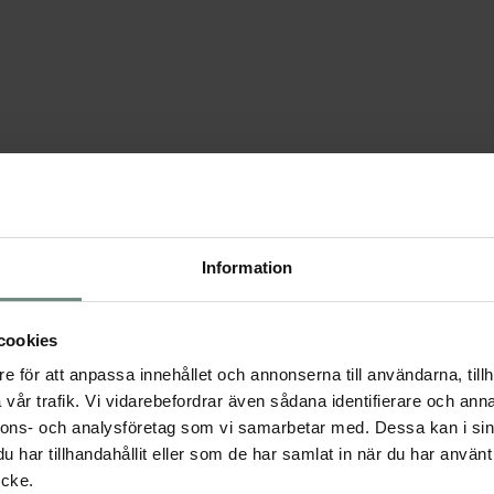
Information
lfull brun passpoal. Slät utsida, mjukt flossad fleece på insidan som
sidan av täcket. Funktionella kryssgjordar samt svansrem. Frontspänne med
cookies
e för att anpassa innehållet och annonserna till användarna, tillh
vår trafik. Vi vidarebefordrar även sådana identifierare och anna
nnons- och analysföretag som vi samarbetar med. Dessa kan i sin
har tillhandahållit eller som de har samlat in när du har använt
ycke.