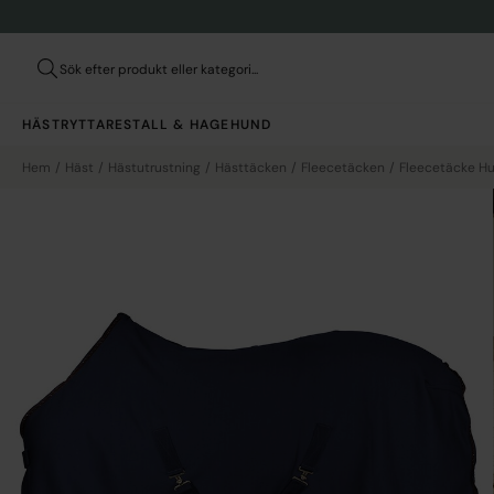
HÄST
RYTTARE
STALL & HAGE
HUND
Hem
Häst
Hästutrustning
Hästtäcken
Fleecetäcken
Fleecetäcke H