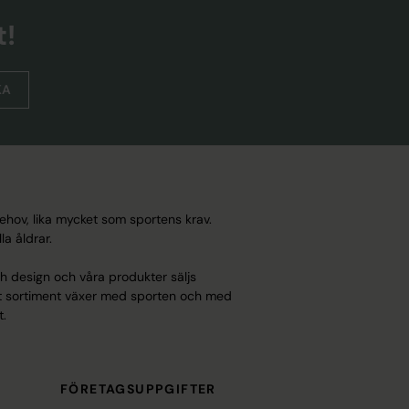
t!
KA
behov, lika mycket som sportens krav.
a åldrar.
ch design och våra produkter säljs
Vårt sortiment växer med sporten och med
t.
FÖRETAGSUPPGIFTER