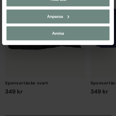
Anpassa
Avvisa
Sponsortäcke svart
Sponsortäc
349 kr
349 kr
EN STORLEK
EN STORLEK