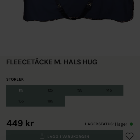
FLEECETÄCKE M. HALS HUG
STORLEK
115
125
135
145
155
165
449 kr
I lager
LAGERSTATUS
:
LÄGG I VARUKORGEN