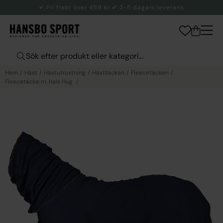
✔ Fri frakt över 499 kr ✔ 2-5 dagars leverans
Hem
Häst
Hästutrustning
Hästtäcken
Fleecetäcken
Fleecetäcke m. hals Hug