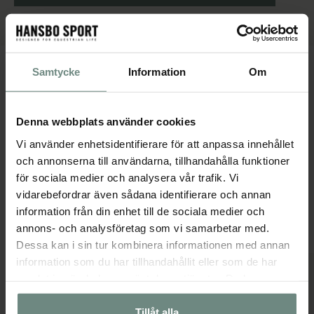
Samtycke
Information
Om
PRODUKTBESKRIVNING
Elegant och smidigt marinblått fleecetäcke med hals, dekorerat med
stilfull brun passpoal. Slät utsida, mjukt flossad fleece på insidan
Denna webbplats använder cookies
som transporterar bort fukten ifrån hästen och lägger det på utsidan
av täcket. Funktionella kryssgjordar samt svansrem. Frontspänne
Vi använder enhetsidentifierare för att anpassa innehållet
med karborr. Perfekt för egen brodyr.
och annonserna till användarna, tillhandahålla funktioner
för sociala medier och analysera vår trafik. Vi
vidarebefordrar även sådana identifierare och annan
information från din enhet till de sociala medier och
Populära produkter
annons- och analysföretag som vi samarbetar med.
Dessa kan i sin tur kombinera informationen med annan
information som du har tillhandahållit eller som de har
samlat in när du har använt deras tjänster. Du kan
närsomhelst ändra ditt samtycke.
Tillåt alla