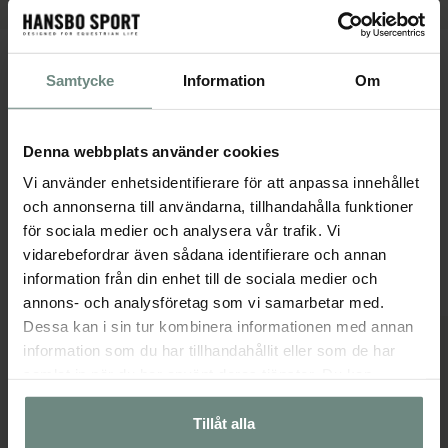
PRODUKTBESKRIVNING
Samtycke
Information
Om
Reservdel, säljs/st.Dimension ring innermått 38 mm, yttermått 45
mm, längd gänga 31 mm och dimension 9 mm.
Denna webbplats använder cookies
Vi använder enhetsidentifierare för att anpassa innehållet
SPECIFIKATIONER
och annonserna till användarna, tillhandahålla funktioner
för sociala medier och analysera vår trafik. Vi
vidarebefordrar även sådana identifierare och annan
Populära produkter
information från din enhet till de sociala medier och
annons- och analysföretag som vi samarbetar med.
Dessa kan i sin tur kombinera informationen med annan
information som du har tillhandahållit eller som de har
samlat in när du har använt deras tjänster. Du kan
närsomhelst ändra ditt samtycke.
Tillåt alla