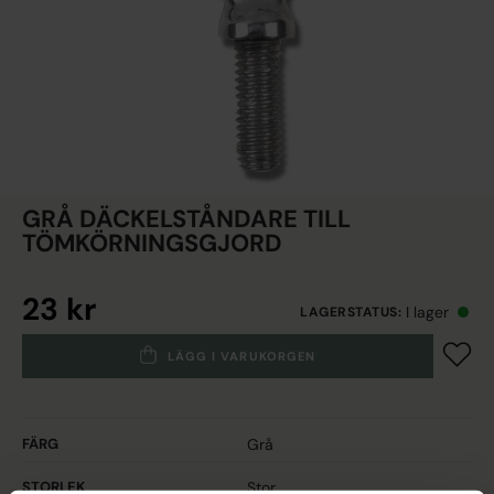
GRÅ DÄCKELSTÅNDARE TILL
TÖMKÖRNINGSGJORD
23 kr
I lager
LAGERSTATUS
:
LÄGG I VARUKORGEN
FÄRG
Grå
STORLEK
Stor