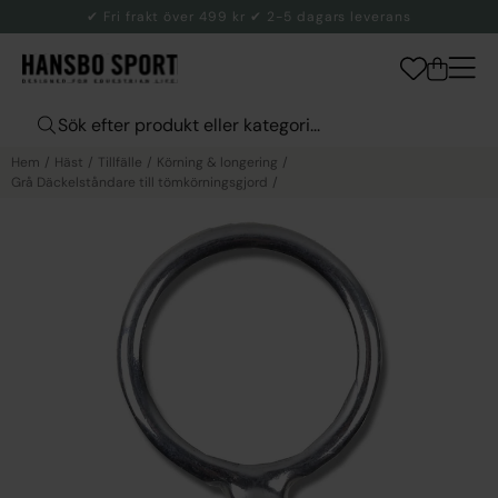
✔ Fri frakt över 499 kr ✔ 2-5 dagars leverans
Hem
Häst
Tillfälle
Körning & longering
Grå Däckelståndare till tömkörningsgjord