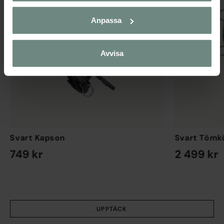
Anpassa
Avvisa
Svart Kapson
Svart Tömk
749 kr
2 499 kr
EN STORLEK
EN STORLEK
UPPTÄCK